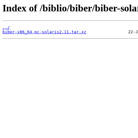
Index of /biblio/biber/biber-sola
../
biber-x86_64-pc-solaris2.11.tar.xz