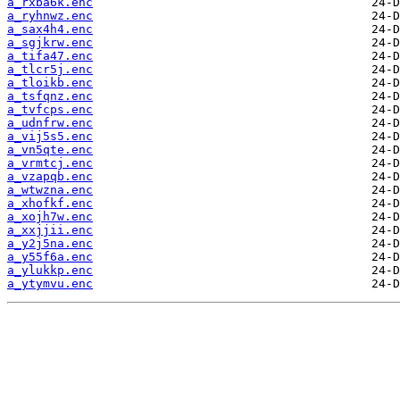
a_rxba6k.enc
a_ryhnwz.enc
a_sax4h4.enc
a_sgjkrw.enc
a_tifa47.enc
a_tlcr5j.enc
a_tloikb.enc
a_tsfqnz.enc
a_tvfcps.enc
a_udnfrw.enc
a_vij5s5.enc
a_vn5qte.enc
a_vrmtcj.enc
a_vzapqb.enc
a_wtwzna.enc
a_xhofkf.enc
a_xojh7w.enc
a_xxjjii.enc
a_y2j5na.enc
a_y55f6a.enc
a_ylukkp.enc
a_ytymvu.enc