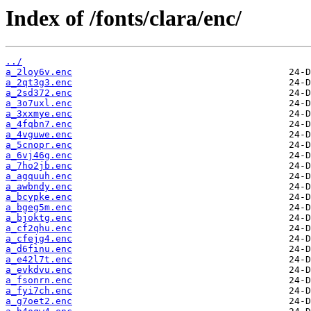
Index of /fonts/clara/enc/
../
a_2loy6v.enc
a_2qt3g3.enc
a_2sd372.enc
a_3o7uxl.enc
a_3xxmye.enc
a_4fqbn7.enc
a_4vguwe.enc
a_5cnopr.enc
a_6vj46g.enc
a_7ho2jb.enc
a_agquuh.enc
a_awbndy.enc
a_bcypke.enc
a_bgeg5m.enc
a_bjoktg.enc
a_cf2qhu.enc
a_cfejg4.enc
a_d6finu.enc
a_e42l7t.enc
a_evkdvu.enc
a_fsonrn.enc
a_fyi7ch.enc
a_g7oet2.enc