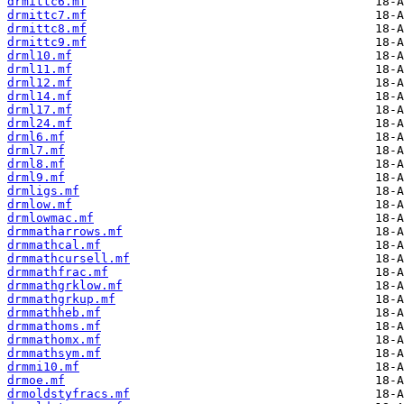
drmittc6.mf
drmittc7.mf
drmittc8.mf
drmittc9.mf
drml10.mf
drml11.mf
drml12.mf
drml14.mf
drml17.mf
drml24.mf
drml6.mf
drml7.mf
drml8.mf
drml9.mf
drmligs.mf
drmlow.mf
drmlowmac.mf
drmmatharrows.mf
drmmathcal.mf
drmmathcursell.mf
drmmathfrac.mf
drmmathgrklow.mf
drmmathgrkup.mf
drmmathheb.mf
drmmathoms.mf
drmmathomx.mf
drmmathsym.mf
drmmi10.mf
drmoe.mf
drmoldstyfracs.mf