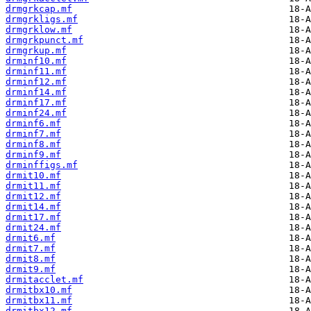
drmgrkcap.mf
drmgrkligs.mf
drmgrklow.mf
drmgrkpunct.mf
drmgrkup.mf
drminf10.mf
drminf11.mf
drminf12.mf
drminf14.mf
drminf17.mf
drminf24.mf
drminf6.mf
drminf7.mf
drminf8.mf
drminf9.mf
drminffigs.mf
drmit10.mf
drmit11.mf
drmit12.mf
drmit14.mf
drmit17.mf
drmit24.mf
drmit6.mf
drmit7.mf
drmit8.mf
drmit9.mf
drmitacclet.mf
drmitbx10.mf
drmitbx11.mf
drmitbx12.mf