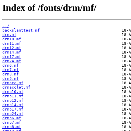
Index of /fonts/drm/mf/
../
backslanttest.mf
drm.mf
drm10.mf
drm11.mf
drm12.mf
drm14.mf
drm17.mf
drm24.mf
drm6.mf
drm7.mf
drm8.mf
drm9.mf
drmacc.mf
drmacclet.mf
drmb10.mf
drmb11.mf
drmb12.mf
drmb14.mf
drmb17.mf
drmb24.mf
drmb6.mf
drmb7.mf
drmb8.mf