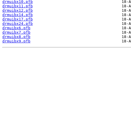
drmuibx10.pfb
drmuibx11.pfb
drmuibx12.pfb
drmuibx14.pfb
drmuibx17.pfb
drmuibx24.pfb
drmuibx6.pfb
drmuibx7.pfb
drmuibx8.pfb
drmuibx9.pfb