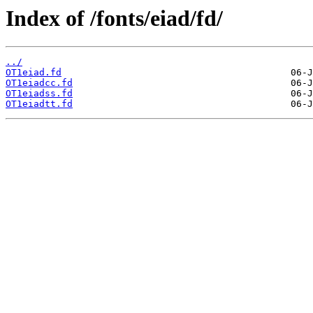
Index of /fonts/eiad/fd/
../
OT1eiad.fd
OT1eiadcc.fd
OT1eiadss.fd
OT1eiadtt.fd