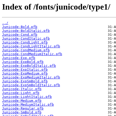
Index of /fonts/junicode/type1/
../
Junicode-Bold.pfb
Junicode-BoldItalic.pfb
Junicode-Cond.pfb
Junicode-CondItalic.pfb
Junicode-CondLight.pfb
Junicode-CondLightItalic.pfb
Junicode-CondMedium.pfb
Junicode-CondMediumItalic.pfb
Junicode-Exp.pfb
Junicode-ExpBold.pfb
Junicode-ExpBoldItalic.pfb
Junicode-ExpItalic.pfb
Junicode-ExpMedium.pfb
Junicode-ExpMediumItalic.pfb
Junicode-ExpSmBold.pfb
Junicode-ExpSmBoldItalic.pfb
Junicode-Italic.pfb
Junicode-Light.pfb
Junicode-LightItalic.pfb
Junicode-Medium.pfb
Junicode-MediumItalic.pfb
Junicode-Regular.pfb
Junicode-SmBold.pfb