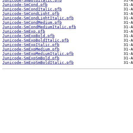
Junicode-SmBoldItalic.pfb
Junicode-SmCond.pfb
Junicode-SmCondItalic.pfb
Junicode-SmCondLight.pfb
Junicode-SmCondLightItalic.pfb
Junicode-SmCondMedium.pfb
Junicode-SmCondMediumItalic.pfb
Junicode-SmExp.pfb
Junicode-SmExpBold.pfb
Junicode-SmExpBoldItalic.pfb
Junicode-SmExpItalic.pfb
Junicode-SmExpMedium.pfb
Junicode-SmExpMediumItalic.pfb
Junicode-SmExpSmBold.pfb
Junicode-SmExpSmBoldItalic.pfb