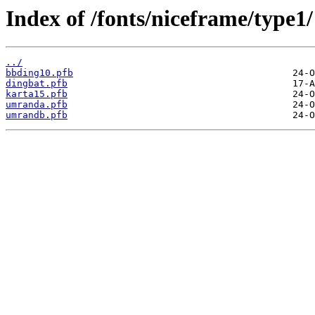
Index of /fonts/niceframe/type1/
../
bbding10.pfb
dingbat.pfb
karta15.pfb
umranda.pfb
umrandb.pfb