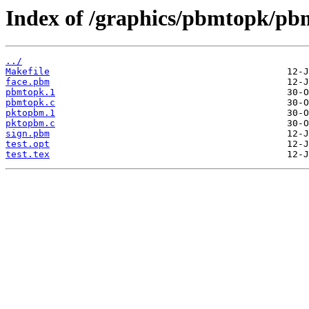
Index of /graphics/pbmtopk/pb
../
Makefile
face.pbm
pbmtopk.1
pbmtopk.c
pktopbm.1
pktopbm.c
sign.pbm
test.opt
test.tex