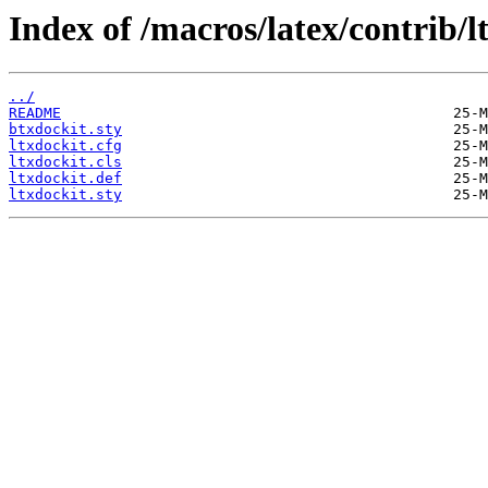
Index of /macros/latex/contrib/l
../
README
btxdockit.sty
ltxdockit.cfg
ltxdockit.cls
ltxdockit.def
ltxdockit.sty