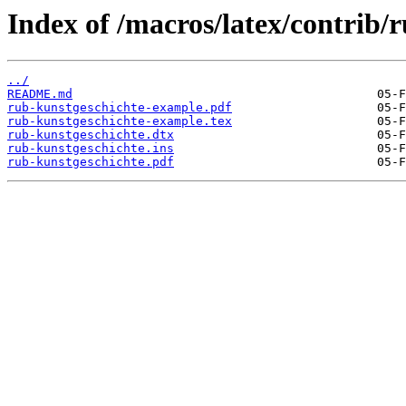
Index of /macros/latex/contrib/
../
README.md
rub-kunstgeschichte-example.pdf
rub-kunstgeschichte-example.tex
rub-kunstgeschichte.dtx
rub-kunstgeschichte.ins
rub-kunstgeschichte.pdf