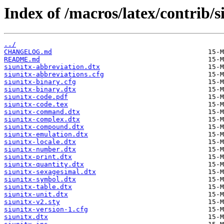
Index of /macros/latex/contrib/s
../
CHANGELOG.md
README.md
siunitx-abbreviation.dtx
siunitx-abbreviations.cfg
siunitx-binary.cfg
siunitx-binary.dtx
siunitx-code.pdf
siunitx-code.tex
siunitx-command.dtx
siunitx-complex.dtx
siunitx-compound.dtx
siunitx-emulation.dtx
siunitx-locale.dtx
siunitx-number.dtx
siunitx-print.dtx
siunitx-quantity.dtx
siunitx-sexagesimal.dtx
siunitx-symbol.dtx
siunitx-table.dtx
siunitx-unit.dtx
siunitx-v2.sty
siunitx-version-1.cfg
siunitx.dtx