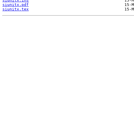
siunitx.ins
siunitx.pdf
siunitx.tex