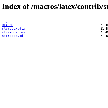
Index of /macros/latex/contrib/s
../
README
storebox.dtx
storebox.ins
storebox.pdf