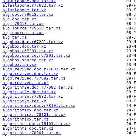
alfaslabone.doc.tar.xz
alfaslabone.r77682.tar.xz
alfaslabone.tar.xz
alg.doc.r79618.tar.xz
alg.doc.tar.xz
alg.r79618.tar.xz
alg.source.r79618.tar.xz
alg.source.tar.xz
alg.tar.xz
algobox.doc.r67201.tar.xz
algobox.doc.tar.xz
algobox.r67201.tar.xz
algobox.source.r67201.tar.xz
algobox.source.tar.xz
algobox.tar.xz
algolrevived.doc.r77682.tar.xz
algolrevived.doc.tar.xz
algolrevived.r77682.tar.xz
algolrevived.tar.xz
algorithm2e.doc.r77682.tar.xz
algorithm2e.doc.tar.xz
algorithm2e.r77682.tar.xz
algorithm2e.tar.xz
algorithmicx.doc.r78101.tar.xz
algorithmicx.doc.tar.xz
algorithmicx.r78101.tar.xz
algorithmicx.tar.xz
algorithms.doc.r78101.tar.xz
algorithms.doc.tar.xz
algorithms.r78101.tar.xz