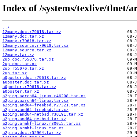
Index of /systems/texlive/tlnet/a
../
12many.doc.r79618.tar.xz
12many.doc.tar.xz
12many.r79618.tar.xz
12many.source.r79618.tar.xz
12many.source.tar.xz
12many.tar.xz
2up.doc.r55076.tar.xz
2up.doc.tar.xz
2up.r55076.tar.xz
2up.tar.xz
a0poster.doc.r79618.tar.xz
a0poster.doc.tar.xz
a0poster.r79618.tar.xz
a0poster.tar.xz
a2ping.aarch64-linux.r46208.tar.xz
a2ping.aarch64-linux.tar.xz
a2ping.amd64-freebsd.r27321.tar.xz
a2ping.amd64-freebsd.tar.xz
a2ping.amd64-netbsd.r30191.tar.xz
a2ping.amd64-netbsd.tar.xz
a2ping.armhf-linux.r30015.tar.xz
a2ping.armhf-linux.tar.xz
a2ping.doc.r52964.tar.xz