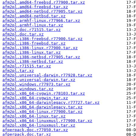
afm2pl.amd64-freebsd.r77900.tar.xz
afm2pl.amd64-freebsd.tar.xz
afm2pl.amd64-netbsd.r77905.tar.xz
afm2pl.amd64-netbsd.tar.xz
afm2pl.armhf-linux.r77966.tar.xz
afm2pl.armhf-linux.tar.xz
afm2pl.doc.r71515.tar.xz
afm2pl.doc.tar.xz
afm2pl.i386-freebsd.r77900.tar.xz
afm2pl.i386-freebsd.tar.xz
afm2pl.i386-linux.r77900.tar.xz
afm2pl.i386-linux.tar.xz
afm2pl.i386-netbsd.r77905.tar.xz
afm2pl.i386-netbsd.tar.xz
afm2pl.r71515.tar.xz
afm2pl.tar.xz
afm2pl.universal-darwin.r77928.tar.xz
afm2pl.universal-darwin.tar.xz
afm2pl.windows.r77973.tar.xz
afm2pl.windows.tar.xz
afm2pl.x86_64-cygwin.r78103.tar.xz
afm2pl.x86_64-cygwin.tar.xz
afm2pl.x86_64-darwinlegacy.r77727.tar.xz
afm2pl.x86_64-darwinlegacy.tar.xz
afm2pl.x86_64-linux.r77900.tar.xz
afm2pl.x86_64-linux.tar.xz
afm2pl.x86_64-linuxmusl.r77900.tar.xz
afm2pl.x86_64-linuxmusl.tar.xz
afperpack.doc.r77050.tar.xz
afperpack.doc.tar.xz